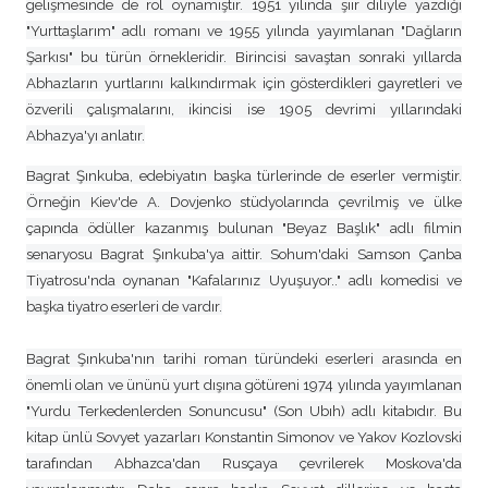
gelişmesinde de rol oynamıştır. 1951 yılında şiir diliyle yazdığı
"Yurttaşlarım" adlı romanı ve 1955 yılında yayımlanan "Dağların
Şarkısı" bu türün örnekleridir. Birincisi savaştan sonraki yıllarda
Abhazların yurtlarını kalkındırmak için gösterdikleri gayretleri ve
özverili çalışmalarını, ikincisi ise 1905 devrimi yıllarındaki
Abhazya'yı anlatır.
Bagrat Şınkuba, edebiyatın başka türlerinde de eserler vermiştir.
Örneğin Kiev'de A. Dovjenko stüdyolarında çevrilmiş ve ülke
çapında ödüller kazanmış bulunan "Beyaz Başlık" adlı filmin
senaryosu Bagrat Şınkuba'ya aittir. Sohum'daki Samson Çanba
Tiyatrosu'nda oynanan "Kafalarınız Uyuşuyor.." adlı komedisi ve
başka tiyatro eserleri de vardır.
Bagrat Şınkuba'nın tarihi roman türündeki eserleri arasında en
önemli olan ve ününü yurt dışına götüreni 1974 yılında yayımlanan
"Yurdu Terkedenlerden Sonuncusu" (Son Ubıh) adlı kitabıdır. Bu
kitap ünlü Sovyet yazarları Konstantin Simonov ve Yakov Kozlovski
tarafından Abhazca'dan Rusçaya çevrilerek Moskova'da