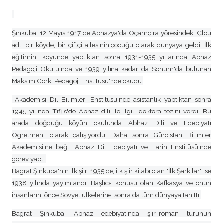
Şınkuba, 12 Mayıs 1917 de Abhazya'da Oçamçıra yöresindeki Çlou
adlı bir köyde, bir çiftçi ailesinin çocuğu olarak dünyaya geldi. İlk
eğitimini köyünde yaptıktan sonra 1931-1935 yıllarında Abhaz
Pedagoji Okulu'nda ve 1939 yılına kadar da Sohum'da bulunan
Maksim Gorki Pedagoji Enstitüsü'nde okudu.
Akademisi Dil Bilimleri Enstitüsü'nde asistanlık yaptıktan sonra
1945 yılında Tiflis'de Abhaz dili ile ilgili doktora tezini verdi. Bu
arada doğduğu köyün okulunda Abhaz Dili ve Edebiyatı
Ögretmeni olarak çalışıyordu. Daha sonra Gürcistan Bilimler
Akademisi'ne bağlı Abhaz Dil Edebiyatı ve Tarih Enstitüsü'nde
görev yaptı.
Bagrat Şınkuba'nın ilk şiiri 1935 de, ilk şiir kitabı olan "İlk Şarkılar" ise
1938 yılında yayımlandı. Başlıca konusu olan Kafkasya ve onun
insanlarını önce Sovyet ülkelerine, sonra da tüm dünyaya tanıttı.
Bagrat Şınkuba, Abhaz edebiyatında şiir-roman türünün