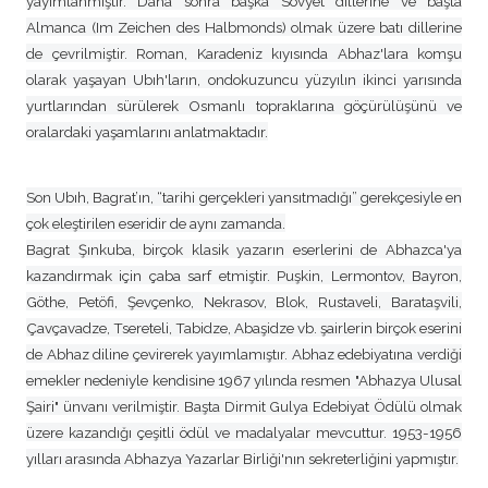
yayımlanmıştır. Daha sonra başka Sovyet dillerine ve başta
Almanca (Im Zeichen des Halbmonds) olmak üzere batı dillerine
de çevrilmiştir. Roman, Karadeniz kıyısında Abhaz'lara komşu
olarak yaşayan Ubıh'ların, ondokuzuncu yüzyılın ikinci yarısında
yurtlarından sürülerek Osmanlı topraklarına göçürülüşünü ve
oralardaki yaşamlarını anlatmaktadır.
Son Ubıh, Bagrat’ın, “tarihi gerçekleri yansıtmadığı” gerekçesiyle en
çok eleştirilen eseridir de aynı zamanda.
Bagrat Şınkuba, birçok klasik yazarın eserlerini de Abhazca'ya
kazandırmak için çaba sarf etmiştir. Puşkin, Lermontov, Bayron,
Göthe, Petöfi, Şevçenko, Nekrasov, Blok, Rustaveli, Barataşvili,
Çavçavadze, Tsereteli, Tabidze, Abaşidze vb. şairlerin birçok eserini
de Abhaz diline çevirerek yayımlamıştır. Abhaz edebiyatına verdiği
emekler nedeniyle kendisine 1967 yılında resmen "Abhazya Ulusal
Şairi" ünvanı verilmiştir. Başta Dirmit Gulya Edebiyat Ödülü olmak
üzere kazandığı çeşitli ödül ve madalyalar mevcuttur. 1953-1956
yılları arasında Abhazya Yazarlar Birliği'nın sekreterliğini yapmıştır.