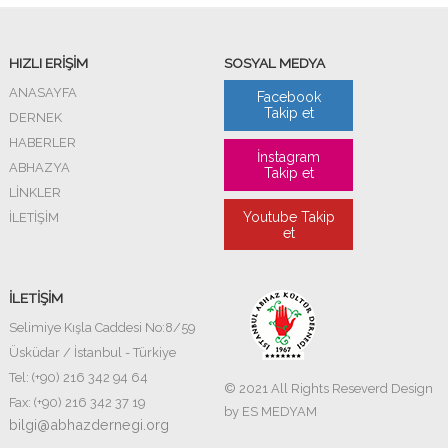
HIZLI ERİŞİM
SOSYAL MEDYA
ANASAYFA
Facebook
Takip et
DERNEK
HABERLER
İnstagram
ABHAZYA
Takip et
LİNKLER
Youtube Takip
İLETİŞİM
et
İLETİŞİM
Selimiye Kışla Caddesi No:8/59
Üsküdar / İstanbul - Türkiye
Tel: (+90) 216 342 94 64
© 2021 All Rights Reseverd Design
Fax: (+90) 216 342 37 19
by
ES MEDYAM
bilgi@abhazdernegi.org