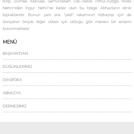
Bzıp, Gumaa, Abjvuaa, Samurzakan, Dal-Tsabal, Pshuı-Aybga. Hosta
Nehri'nden İngur Nehri'ne kadar olan bu bölge Abhazların etnik
topraklarıdır. Bunun yanı sıra "yedi" rakamının Abhazlar için de
dünyanın birçok diğer ülkesi için olduğu gibi manevi bir anlamı
bulunmaktadır.
MENÜ
BAŞKAN'DAN
DÜĞÜNLERİMİZ
DİASPORA
ABHAZYA
DERNEĞİMİZ