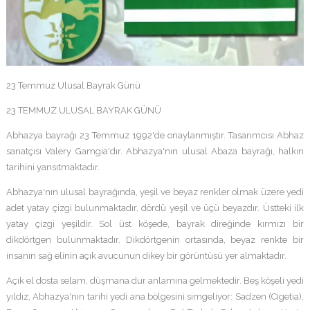
23 Temmuz Ulusal Bayrak Günü
23 TEMMUZ ULUSAL BAYRAK GÜNÜ
Abhazya bayrağı 23 Temmuz 1992'de onaylanmıştır. Tasarımcısı Abhaz
sanatçısı Valery Gamgia'dır. Abhazya'nın ulusal Abaza bayrağı, halkın
tarihini yansıtmaktadır.
Abhazya'nın ulusal bayrağında, yeşil ve beyaz renkler olmak üzere yedi
adet yatay çizgi bulunmaktadır, dördü yeşil ve üçü beyazdır. Üstteki ilk
yatay çizgi yeşildir. Sol üst köşede, bayrak direğinde kırmızı bir
dikdörtgen bulunmaktadır. Dikdörtgenin ortasında, beyaz renkte bir
insanın sağ elinin açık avucunun dikey bir görüntüsü yer almaktadır.
Açık el dosta selam, düşmana dur anlamına gelmektedir. Beş köşeli yedi
yıldız, Abhazya'nın tarihi yedi ana bölgesini simgeliyor: Sadzen (Cigetia),