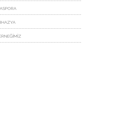
İASPORA
BHAZYA
ERNEĞİMİZ