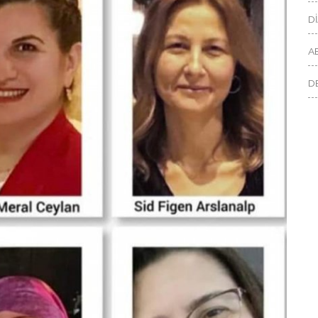
D
A
D