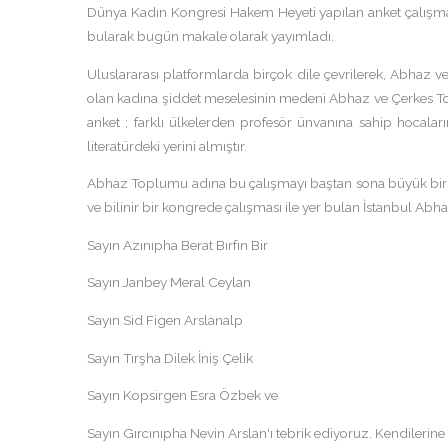
Dünya Kadın Kongresi Hakem Heyeti yapılan anket çalışmas
bularak bugün makale olarak yayımladı.
Uluslararası platformlarda birçok dile çevrilerek, Abhaz v
olan kadına şiddet meselesinin medeni Abhaz ve Çerkes
anket ; farklı ülkelerden profesör ünvanına sahip hocala
literatürdeki yerini almıştır.
Abhaz Toplumu adına bu çalışmayı baştan sona büyük bir ö
ve bilinir bir kongrede çalışması ile yer bulan İstanbul Abha
Sayın Azınıpha Berat Bırfın Bir
Sayın Janbey Meral Ceylan
Sayın Sid Figen Arslanalp
Sayın Tırşha Dilek İniş Çelik
Sayın Kopsirgen Esra Özbek ve
Sayın Gırcınıpha Nevin Arslan'ı tebrik ediyoruz. Kendilerine