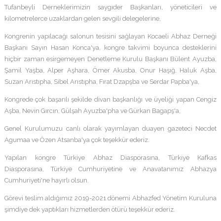
Tufanbeyli Derneklerimizin saygıder Başkanları, yöneticileri ve
kilometrelerce uzaklardan gelen sevgili delegelerine,
Kongrenin yapılacağı salonun tesisini sağlayan Kocaeli Abhaz Derneği
Başkanı Sayın Hasan Konca'ya, kongre takvimi boyunca desteklerini
hiçbir zaman esirgemeyen Denetleme Kurulu Başkanı Bülent Ayuzba,
Şamil Yaşba, Alper Aşhara, Ömer Akusba, Onur Haşığ, Haluk Aşba,
Suzan Arıstıpha, Sibel Arıstıpha, Fırat Dzapşba ve Serdar Papba'ya,
Kongrede çok başarılı şekilde divan başkanlığı ve üyeliği yapan Cengiz
Aşba, Nevin Gırcın, Gülşah Ayuzba'pha ve Gürkan Bagapş'a,
Genel Kurulumuzu canlı olarak yayımlayan duayen gazeteci Necdet
Agumaa ve Özen Atsanba'ya çok teşekkür ederiz.
Yapılan kongre Türkiye Abhaz Diasporasına, Türkiye Kafkas
Diasporasına, Türkiye Cumhuriyetine ve Anavatanımız Abhazya
Cumhuriyeti'ne hayırlı olsun.
Görevi teslim aldığımız 2019-2021 dönemi Abhazfed Yönetim Kuruluna
şimdiye dek yaptıkları hizmetlerden ötürü teşekkür ederiz.