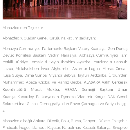
Abhazfed den Teşekkür
Abhazfed 7. Olağan Genel Kurulu'na katılım sağlayan;
Abhazya Cumhuriyeti Parlemento Başkanı Valery Kuarciya, Geri Dönüş
Devlet Komitesi Başkanı Vadim Haraziya, Abhazya Cumhuriyeti Tam
Yetkili Türkiye Temsilcisi Sayın İbrahim Ayuzba, Yardımcısı Cansuh
Lazba, Milletvekilleri İnver Alşhümba, Astamur Logua, Almas Cincal,
İluşa Gulya, Dima Gunba, Viyanör Bebiya, Tayfun Ardzınba, Ürdün'den
Muhammed Abaza (Çiçba) ve Ramiz Geçba,
ALAŞARA Vakfı Çerkessk
Koordinatörü Murat Mukba, ABAZA Derneği Başkanı Umar
Kabardey Balkarya'dan Pşeneko Vladimir Korçe, DAK Genel
Kuança
Sekreteri İnar Gıtsba, Demografya'dan Enver Çamagua ve Sariya Haşıg'
a,
Abhazfed'e bağlı Ankara, Bilecik, Bolu, Bursa, Darıyeri, Düzce, Eskişehir,
Fındıcak, İnegöl, İstanbul, Kayalar, Karaelmas, Kocaeli, Sakarya, Sinop ve