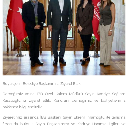
Büyükşehir Belediye Başkanımızı Ziyaret Ettik
Derneğimiz adına İBB Özel Kalem Müdürü Sayın Kadriye Sağlam
Kasapoğlu'nu ziyaret ettik. Kendisini derneğimiz ve faaliyetlerimiz
hakkında bilgilendirdik.
Ziyaretimiz sırasında İBB Başkanı Sayın Ekrem İmamoğlu ile tanışma
fırsatı da bulduk. Sayın Başkanımıza ve Kadriye Hanım'a ilgileri ve