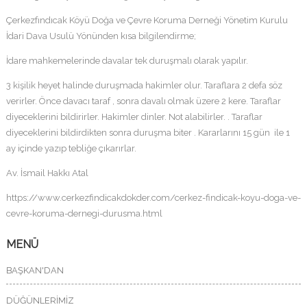
Çerkezfındıcak Köyü Doğa ve Çevre Koruma Derneği Yönetim Kurulu
İdari Dava Usulü Yönünden kısa bilgilendirme;
İdare mahkemelerinde davalar tek duruşmalı olarak yapılır.
3 kişilik heyet halinde duruşmada hakimler olur. Taraflara 2 defa söz
verirler. Önce davacı taraf , sonra davalı olmak üzere 2 kere. Taraflar
diyeceklerini bildirirler. Hakimler dinler. Not alabilirler. . Taraflar
diyeceklerini bildirdikten sonra duruşma biter . Kararlarını 15 gün ile 1
ay içinde yazıp tebliğe çıkarırlar.
Av. İsmail Hakkı Atal
https://www.cerkezfindicakdokder.com/cerkez-findicak-koyu-doga-ve-
cevre-koruma-dernegi-durusma.html
MENÜ
BAŞKAN'DAN
DÜĞÜNLERİMİZ