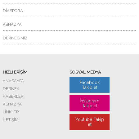
DİASPORA
ABHAZYA
DERNEĞİMİZ
HIZLI ERİŞİM
SOSYAL MEDYA
ANASAYFA
Facebook
Takip et
DERNEK
HABERLER
İnstagram
ABHAZYA
Takip et
LİNKLER
Youtube Takip
İLETİŞİM
et