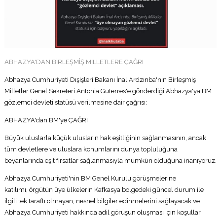
ABHAZYA'DAN BİRLEŞMİŞ MİLLETLERE ÇAĞRI
Abhazya Cumhuriyeti Dışişleri Bakanı İnal Ardzınba'nın Birleşmiş
Milletler Genel Sekreteri Antonia Guterres'e gönderdiği Abhazya'ya BM
gözlemci devleti statüsü verilmesine dair çağrısı:
ABHAZYA'dan BM'ye ÇAĞRI
Büyük uluslarla küçük ulusların hak eşitliğinin sağlanmasının, ancak
tüm devletlere ve uluslara konumlarını dünya topluluğuna
beyanlarında eşit fırsatlar sağlanmasıyla mümkün olduğuna inanıyoruz.
Abhazya Cumhuriyeti'nin BM Genel Kurulu görüşmelerine
katılımı, örgütün üye ülkelerin Kafkasya bölgedeki güncel durum ile
ilgili tek taraflı olmayan, nesnel bilgiler edinmelerini sağlayacak ve
Abhazya Cumhuriyeti hakkında adil görüşün oluşması için koşullar