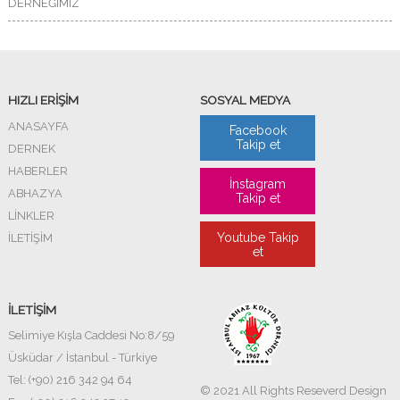
DERNEĞİMİZ
HIZLI ERİŞİM
SOSYAL MEDYA
ANASAYFA
Facebook
Takip et
DERNEK
HABERLER
İnstagram
ABHAZYA
Takip et
LİNKLER
Youtube Takip
İLETİŞİM
et
İLETİŞİM
Selimiye Kışla Caddesi No:8/59
Üsküdar / İstanbul - Türkiye
Tel: (+90) 216 342 94 64
© 2021 All Rights Reseverd Design