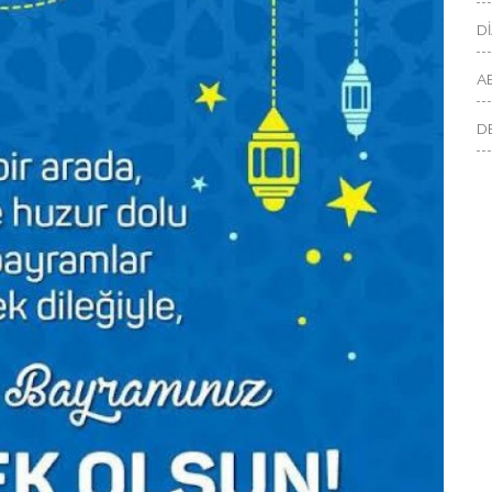
D
A
D