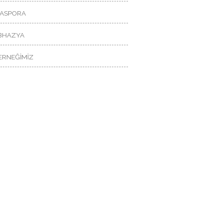
İASPORA
BHAZYA
ERNEĞİMİZ