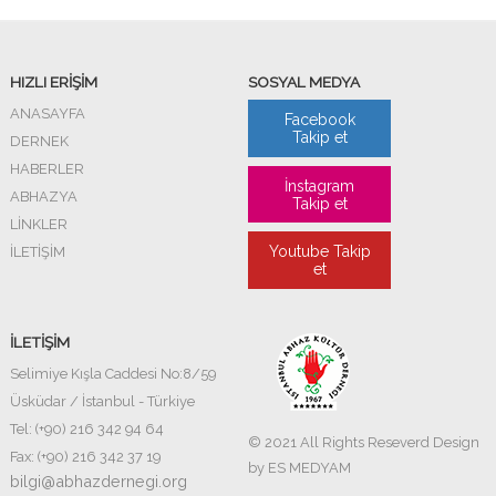
HIZLI ERİŞİM
SOSYAL MEDYA
ANASAYFA
Facebook
Takip et
DERNEK
HABERLER
İnstagram
ABHAZYA
Takip et
LİNKLER
Youtube Takip
İLETİŞİM
et
İLETİŞİM
Selimiye Kışla Caddesi No:8/59
Üsküdar / İstanbul - Türkiye
Tel: (+90) 216 342 94 64
© 2021 All Rights Reseverd Design
Fax: (+90) 216 342 37 19
by
ES MEDYAM
bilgi@abhazdernegi.org