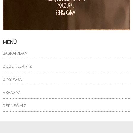
MENÜ
BAŞKAN'DAN
DÜĞÜNLERİMİZ
DİASPORA
ABHAZYA
DERNEĞİMİZ