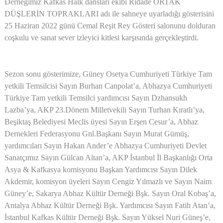
Derneğimiz Kafkas Halk dansları ekibi Ridade ORTAK
DÜŞLERİN TOPRAKLARI adı ile sahneye uyarladığı gösterisini
25 Haziran 2022 günü Cemal Reşit Rey Gösteri salonunu dolduran
coşkulu ve sanat sever izleyici kitlesi karşısında gerçekleştirdi.
Sezon sonu gösterimize, Güney Osetya Cumhuriyeti Türkiye Tam
yetkili Temsilcisi Sayın Burhan Canpolat’a, Abhazya Cumhuriyeti
Türkiye Tam yetkili Temsilci yardımcısı Sayın Dzhansukh
Lazba’ya, AKP 23.Dönem Milletvekili Sayın Turhan Kıratlı’ya,
Beşiktaş Belediyesi Meclis üyesi Sayın Erşen Cesur’a, Abhaz
Dernekleri Federasyonu Gnl.Başkanı Sayın Murat Gümüş,
yardımcıları Sayın Hakan Ander’e Abhazya Cumhuriyeti Devlet
Sanatçımız Sayın Gülcan Altan’a, AKP İstanbul İl Başkanlığı Orta
Asya & Kafkasya komisyonu Başkan Yardımcısı Sayın Dilek
Akdemir, komisyon üyeleri Sayın Cengiz Yılmazlı ve Sayın Naim
Güney’e, Sakarya Abhaz Kültür Derneği Bşk. Sayın Oral Kobaş’a,
Antalya Abhaz Kültür Derneği Bşk. Yardımcısı Sayın Fatih Atan’a,
İstanbul Kafkas Kültür Derneği Bşk. Sayın Yüksel Nuri Güneş’e,