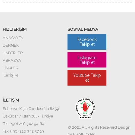
HIZLI ERİŞİM
SOSYAL MEDYA
ANASAYFA
Facebook
Takip et
DERNEK
HABERLER
İnstagram
ABHAZYA
Takip et
LİNKLER
Youtube Takip
İLETİŞİM
et
İLETİŞİM
Selimiye Kışla Caddesi No:8/59
Üsküdar / İstanbul - Türkiye
Tel: (+90) 216 342 94 64
© 2021 All Rights Reseverd Design
Fax: (+90) 216 342 37 19
by
ES MEDYAM