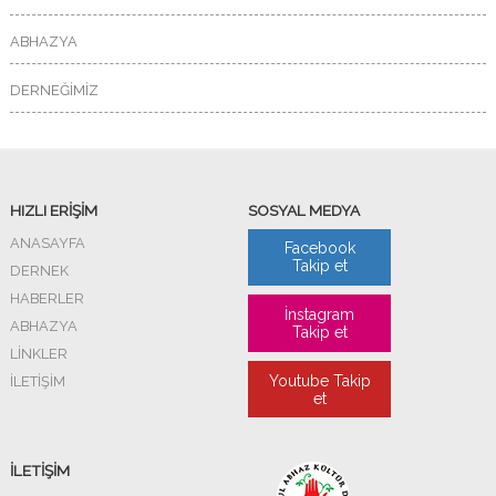
ABHAZYA
DERNEĞİMİZ
HIZLI ERİŞİM
SOSYAL MEDYA
ANASAYFA
Facebook
Takip et
DERNEK
HABERLER
İnstagram
ABHAZYA
Takip et
LİNKLER
Youtube Takip
İLETİŞİM
et
İLETİŞİM