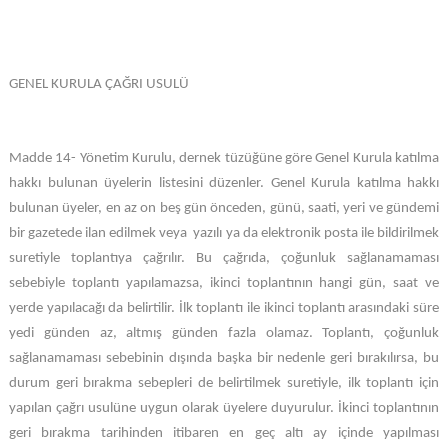
GENEL KURULA ÇAĞRI USULÜ
Madde 14- Yönetim Kurulu, dernek tüzüğüne göre Genel Kurula katılma
hakkı bulunan üyelerin listesini düzenler. Genel Kurula katılma hakkı
bulunan üyeler, en az on beş gün önceden, günü, saati, yeri ve gündemi
bir gazetede ilan edilmek veya yazılı ya da elektronik posta ile bildirilmek
suretiyle toplantıya çağrılır. Bu çağrıda, çoğunluk sağlanamaması
sebebiyle toplantı yapılamazsa, ikinci toplantının hangi gün, saat ve
yerde yapılacağı da belirtilir. İlk toplantı ile ikinci toplantı arasındaki süre
yedi günden az, altmış günden fazla olamaz. Toplantı, çoğunluk
sağlanamaması sebebinin dışında başka bir nedenle geri bırakılırsa, bu
durum geri bırakma sebepleri de belirtilmek suretiyle, ilk toplantı için
yapılan çağrı usulüne uygun olarak üyelere duyurulur. İkinci toplantının
geri bırakma tarihinden itibaren en geç altı ay içinde yapılması