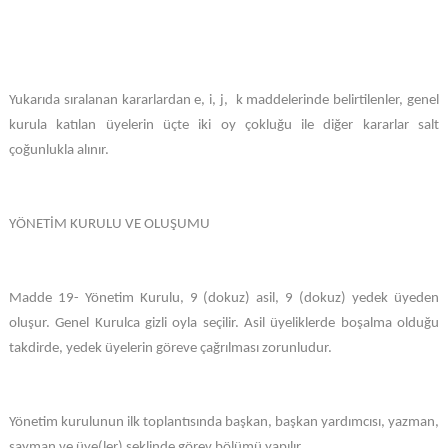
Yukarıda sıralanan kararlardan e, i, j, k maddelerinde belirtilenler, genel
kurula katılan üyelerin üçte iki oy çokluğu ile diğer kararlar salt
çoğunlukla alınır.
YÖNETİM KURULU VE OLUŞUMU
Madde 19- Yönetim Kurulu, 9 (dokuz) asil, 9 (dokuz) yedek üyeden
oluşur. Genel Kurulca gizli oyla seçilir. Asil üyeliklerde boşalma olduğu
takdirde, yedek üyelerin göreve çağrılması zorunludur.
Yönetim kurulunun ilk toplantısında başkan, başkan yardımcısı, yazman,
sayman ve üye(ler) şeklinde görev bölümü yapılır.