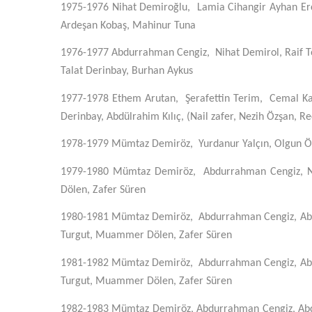
1975-1976
Nihat Demiroğlu, Lamia Cihangir Ayhan Erc
Ardeşan Kobaş, Mahinur Tuna
1976-1977
Abdurrahman Cengiz, Nihat Demirol, Raif To
Talat Derinbay, Burhan Aykus
1977-1978
Ethem Arutan, Şerafettin Terim, Cemal Kayal
Derinbay, Abdülrahim Kılıç, (Nail zafer, Nezih Özşan, Re
1978-1979
Mümtaz Demiröz, Yurdanur Yalçın, Olgun Özb
1979-1980
Mümtaz Demiröz, Abdurrahman Cengiz, Nec
Dölen, Zafer Süren
1980-1981
Mümtaz Demiröz, Abdurrahman Cengiz, Abdur
Turgut, Muammer Dölen, Zafer Süren
1981-1982
Mümtaz Demiröz, Abdurrahman Cengiz, Abdur
Turgut, Muammer Dölen, Zafer Süren
1982-1983
Mümtaz Demiröz, Abdurrahman Cengiz, Abdur