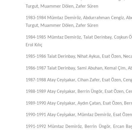
Turgut, Muammer Dölen, Zafer Süren
1983-1984
Mümtaz Demiröz, Abdurrahman Cengiz, Abdur
Turgut, Muammer Dölen, Zafer Süren
1984-1985
Mümtaz Demiröz, Talat Derinbay, Coşkun Öz
Erol Kılıç
1985-1986
Talat Derinbay, Nihat Aykus, Esat Özen, Necat
1986-1987
Talat Derinbay, Sami Abuhan, Kemal Çim, Abd
1987-1988
Atay Ceyişakar, Cihan Zafer, Esat Özen, Ceng
1988-1989
Atay Ceyişakar, Berrin Üngör, Esat Özen, Ceng
1989-1990
Atay Ceyişakar, Aydın Çatan, Esat Özen, Berri
1990-1991
Atay Ceyişakar, Mümtaz Demiröz, Esat Özen,
1991-1992
Mümtaz Demiröz, Berrin Üngör, Ercan Başnu