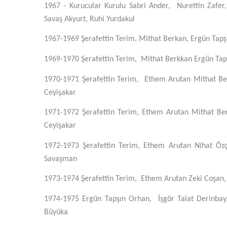
1967 -
Kurucular Kurulu Sabri Ander, Nurettin Zafe
Savaş Akyurt, Ruhi Yurdakul
1967-1969
Şerafettin Terim, Mithat Berkan, Ergün Tapşı
1969-1970
Şerafettin Terim, Mithat Berkkan Ergün Tapşı
1970-1971
Şerafettin Terim, Ethem Arutan Mithat Ber
Ceyişakar
1971-1972
Şerafettin Terim, Ethem Arutan Mithat Ber
Ceyişakar
1972-1973
Şerafettin Terim, Ethem Arutan Nihat Özçe
Savaşman
1973-1974
Şerafettin Terim, Ethem Arutan Zeki Coşan, M
1974-1975
Ergün Tapşın Orhan, İşgör Talat Derinbay, R
Büyüka