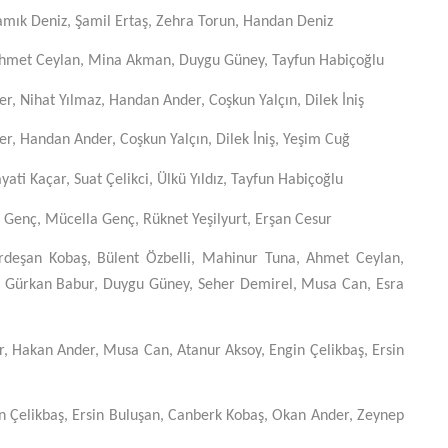
amık Deniz, Şamil Ertaş, Zehra Torun, Handan Deniz
Ahmet Ceylan, Mina Akman, Duygu Güney, Tayfun Habiçoğlu
r, Nihat Yılmaz, Handan Ander, Coşkun Yalçın, Dilek İniş
r, Handan Ander, Coşkun Yalçın, Dilek İniş, Yeşim Cuğ
ti Kaçar, Suat Çelikci, Ülkü Yıldız, Tayfun Habiçoğlu
k Genç, Mücella Genç, Rüknet Yeşilyurt, Erşan Cesur
rdeşan Kobaş, Bülent Özbelli, Mahinur Tuna, Ahmet Ceylan,
, Gürkan Babur, Duygu Güney, Seher Demirel, Musa Can, Esra
 Hakan Ander, Musa Can, Atanur Aksoy, Engin Çelikbaş, Ersin
 Çelikbaş, Ersin Buluşan, Canberk Kobaş, Okan Ander, Zeynep