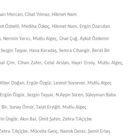
bnan Mercan, Cihat Yılmaz, Hikmet Nam
lent Özbelli, Mediha Özkoç, Hikmet Nam, Engin Özarutan
, Nermin Yarıcı, Mutlu Algeç, Ünal Çuğ, Aykut Özdemir
, Sezgin Taşyar, Hava Karadaş, Semra Cihangir, Berat Bir
al Çim, Cihan Zafer, Celal Arslan, Hayri Ersoy, Mutlu Algeç,
ilber Doğan, Ergün Özgür, Levent Soysever, Mutlu Algeç
rgün Özgür, Sezgin Taşyar, N.Ayşin Süren, Süleyman Baba
Bir, Sunay Ömür, Talat Eryiğit, Mutlu Algeç
n Üngör, Akın Bal, Ümit Şahin, Zehra T.Açiçbe
ehra T.Açiçbe, Mücella Genç, Namık Deniz, Şamil Ertaş