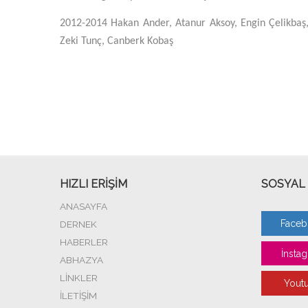
2012-2014
Hakan Ander, Atanur Aksoy, Engin Çelikba
Zeki Tunç, Canberk Kobaş
HIZLI ERİŞİM
SOSYAL
ANASAYFA
Faceb
DERNEK
HABERLER
İnstag
ABHAZYA
LİNKLER
Youtu
İLETİŞİM