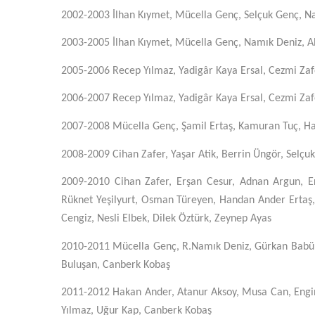
2002-2003
İlhan Kıymet, Mücella Genç, Selçuk Genç, N
2003-2005
İlhan Kıymet, Mücella Genç, Namık Deniz, 
2005-2006
Recep Yılmaz, Yadigâr Kaya Ersal, Cezmi Zafe
2006-2007
Recep Yılmaz, Yadigâr Kaya Ersal, Cezmi Zafe
2007-2008
Mücella Genç, Şamil Ertaş, Kamuran Tuç, Haya
2008-2009
Cihan Zafer, Yaşar Atik, Berrin Üngör, Selçu
2009-2010
Cihan Zafer, Erşan Cesur, Adnan Argun, E
Rüknet Yeşilyurt, Osman Türeyen, Handan Ander Ertaş
Cengiz, Nesli Elbek, Dilek Öztürk, Zeynep Ayas
2010-2011
Mücella Genç, R.Namık Deniz, Gürkan Babür,
Buluşan, Canberk Kobaş
2011-2012
Hakan Ander, Atanur Aksoy, Musa Can, Engin
Yılmaz, Uğur Kap, Canberk Kobaş