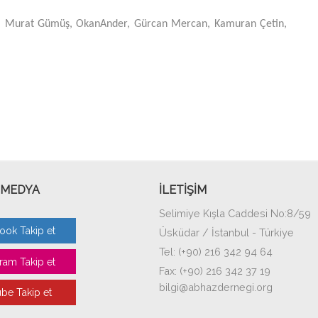
ş, Murat Gümüş, OkanAnder, Gürcan Mercan, Kamuran Çetin,
 MEDYA
İLETİŞİM
Selimiye Kışla Caddesi No:8/59
ook Takip et
Üsküdar / İstanbul - Türkiye
Tel: (+90) 216 342 94 64
ram Takip et
Fax: (+90) 216 342 37 19
bilgi@abhazdernegi.org
be Takip et