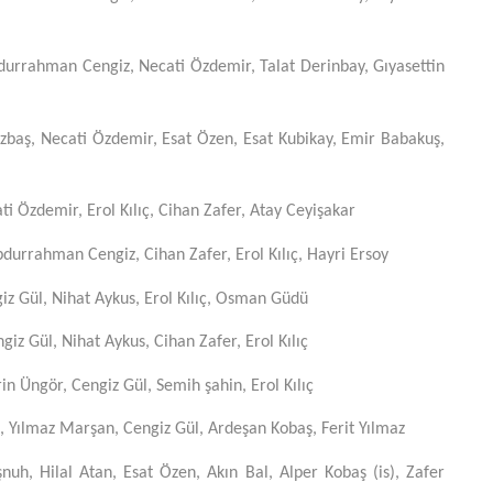
rahman Cengiz, Necati Özdemir, Talat Derinbay, Gıyasettin
baş, Necati Özdemir, Esat Özen, Esat Kubikay, Emir Babakuş,
i Özdemir, Erol Kılıç, Cihan Zafer, Atay Ceyişakar
urrahman Cengiz, Cihan Zafer, Erol Kılıç, Hayri Ersoy
iz Gül, Nihat Aykus, Erol Kılıç, Osman Güdü
iz Gül, Nihat Aykus, Cihan Zafer, Erol Kılıç
n Üngör, Cengiz Gül, Semih şahin, Erol Kılıç
 Yılmaz Marşan, Cengiz Gül, Ardeşan Kobaş, Ferit Yılmaz
h, Hilal Atan, Esat Özen, Akın Bal, Alper Kobaş (is), Zafer