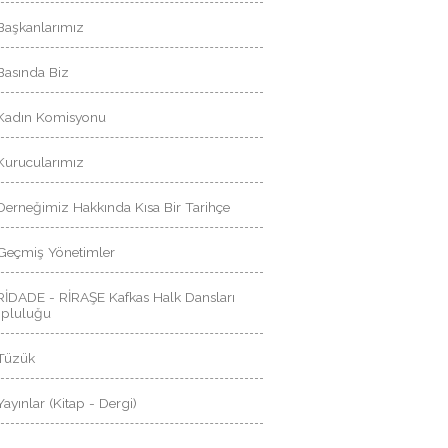
Başkanlarımız
Basında Biz
 Kadın Komisyonu
Kurucularımız
Derneğimiz Hakkında Kısa Bir Tarihçe
Geçmiş Yönetimler
RİDADE - RİRAŞE Kafkas Halk Dansları
opluluğu
Tüzük
Yayınlar (Kitap - Dergi)