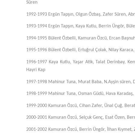
Süren
1992-1993
Ergün Tapşın, Olgun Özbaş, Zafer Süren, A
1993-1994
Ergün Tapşın, Kaya Kutlu, Berrin Üngör, Bü
1994-1995
Bülent Özbelli, Kamuran Özcü, Ercan Başnuh
1995-1996
Bülent Özbelli, Ertuğrul Çolak, Nilay Karaca
1996-1997
Kaya Kutlu, Yaşar Atik, Talat Derinbay, Kem
Hayri Kap
1997-1998
Mahinur Tuna, Murat Baba, N.Ayşin süren, D
1998-1999
Mahinur Tuna, Osman Güdü, Hava Karadaş, E
1999-2000
Kamuran Özcü, Cihan Zafer, Ünal Çuğ, Berat 
2000-2001
Kamuran Özcü, Selçuk Genç, Esat Özen, Berri
2001-2002 Kamuran Özcü, Berrin Üngör, İlhan Kıymet, Z