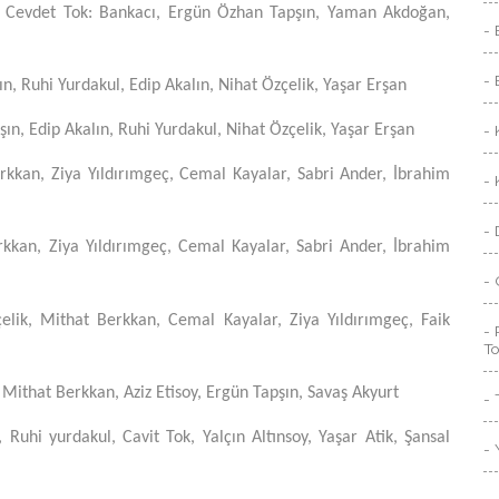
r, Cevdet Tok: Bankacı, Ergün Özhan Tapşın, Yaman Akdoğan,
- 
- 
n, Ruhi Yurdakul, Edip Akalın, Nihat Özçelik, Yaşar Erşan
-
n, Edip Akalın, Ruhi Yurdakul, Nihat Özçelik, Yaşar Erşan
kkan, Ziya Yıldırımgeç, Cemal Kayalar, Sabri Ander, İbrahim
- 
- 
kkan, Ziya Yıldırımgeç, Cemal Kayalar, Sabri Ander, İbrahim
- 
lik, Mithat Berkkan, Cemal Kayalar, Ziya Yıldırımgeç, Faik
- 
T
ithat Berkkan, Aziz Etisoy, Ergün Tapşın, Savaş Akyurt
- 
uhi yurdakul, Cavit Tok, Yalçın Altınsoy, Yaşar Atik, Şansal
- 