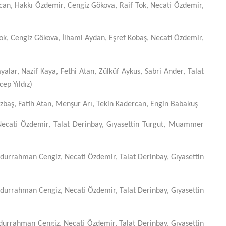
an, Hakkı Özdemir, Cengiz Gökova, Raif Tok, Necati Özdemir,
k, Cengiz Gökova, İlhami Aydan, Eşref Kobaş, Necati Özdemir,
ar, Nazif Kaya, Fethi Atan, Zülküf Aykus, Sabri Ander, Talat
cep Yıldız)
aş, Fatih Atan, Menşur Arı, Tekin Kadercan, Engin Babakuş
ati Özdemir, Talat Derinbay, Gıyasettin Turgut, Muammer
rahman Cengiz, Necati Özdemir, Talat Derinbay, Gıyasettin
rahman Cengiz, Necati Özdemir, Talat Derinbay, Gıyasettin
rahman Cengiz, Necati Özdemir, Talat Derinbay, Gıyasettin